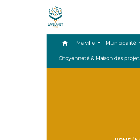
home
Ma ville
Municipalité
Citoyenneté & Maison des proje