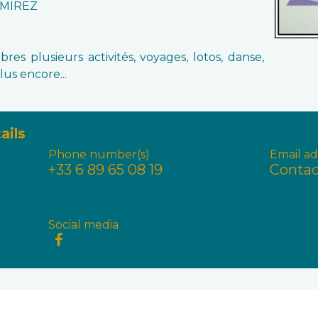
AMIREZ
res plusieurs activités, voyages, lotos, danse,
lus encore...
ails
Phone number(s)
Email ad
+33 6 89 65 08 19
Contac
Social media