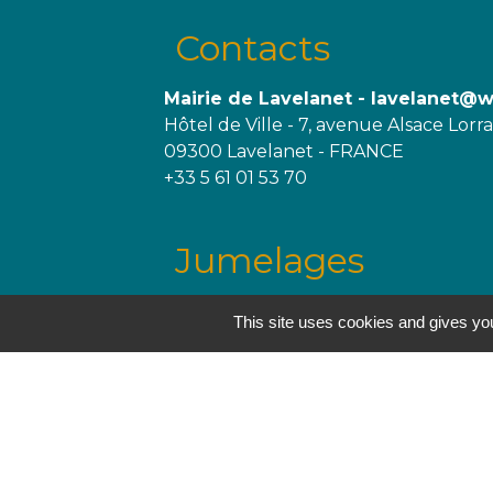
Contacts
Mairie de Lavelanet - lavelanet@
Hôtel de Ville - 7, avenue Alsace Lorr
09300 Lavelanet - FRANCE
+33 5 61 01 53 70
Jumelages
Trégueux, France
This site uses cookies and gives you
Melgaço, Portugal
Mentions légales
-
P