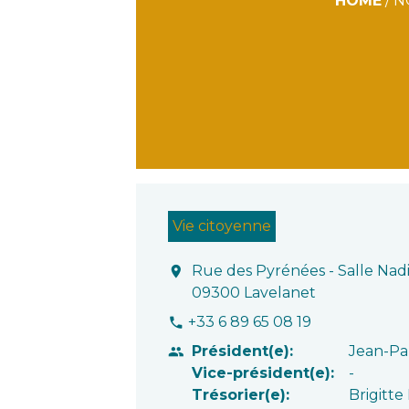
HOME
/
N
Vie citoyenne
Rue des Pyrénées - Salle Nadi
location_on
09300 Lavelanet
+33 6 89 65 08 19
phone
Président(e):
Jean-Pa
people
Vice-président(e):
-
Trésorier(e):
Brigitt