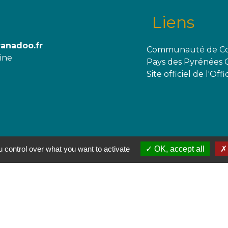
Liens
wanadoo.fr
Communauté de Co
aine
Pays des Pyrénées 
Site officiel de l'O
 control over what you want to activate
OK, accept all
olitique de confidentialité
-
Accessibilité
-
Plan du site