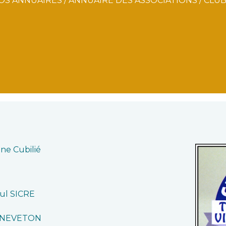
OS ANNUAIRES
/
ANNUAIRE DES ASSOCIATIONS
/
CLUB
ne Cubilié
ul SICRE
e NEVETON