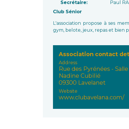
Secrétaire:
Paul R
Club Sénior
L'association propose à ses memb
gym, belote, jeux, repas et bien p
Association contact det
Address
Rue des Pyrénées - Salle
Nadine Cubilié
09300 Lavelanet
Website
www.clubavelana.com/