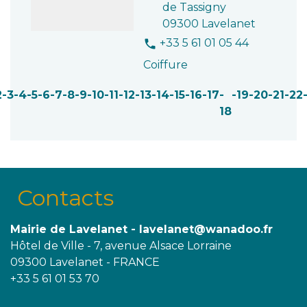
de Tassigny
09300 Lavelanet
+33 5 61 01 05 44
phone
Coiffure
2
-3
-4
-5
-6
-7
-8
-9
-10
-11
-12
-13
-14
-15
-16
-17
-
-19
-20
-21
-22
18
Contacts
Mairie de Lavelanet - lavelanet@wanadoo.fr
Hôtel de Ville - 7, avenue Alsace Lorraine
09300 Lavelanet - FRANCE
+33 5 61 01 53 70