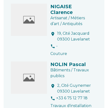
NIGAISE
Clarence
Artisanat / Métiers
d’art / Antiquités
19, Cité Jacquard
location_on
09300 Lavelanet
-
phone
Couture
NOLIN Pascal
Bâtiments / Travaux
publics
2, Cité Guynemer
location_on
09300 Lavelanet
+33 6 75 12 77 18
phone
Travaux d'installation