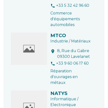
+33 5 32 42 96 60
phone
Commerce
d'équipements
automobiles
MTCO
Industrie / Matériaux
8, Rue du Gabre
location_on
09300 Lavelanet
+33 9 60 06 17 60
phone
Réparation
d'ouvrages en
métaux
NATYS
Informatique /
Electronique