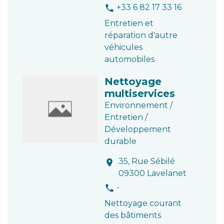
+33 6 82 17 33 16
phone
Entretien et
réparation d'autre
véhicules
automobiles
Nettoyage
multiservices
Environnement /
Entretien /
Développement
durable
35, Rue Sébilé
location_on
09300 Lavelanet
-
phone
Nettoyage courant
des bâtiments