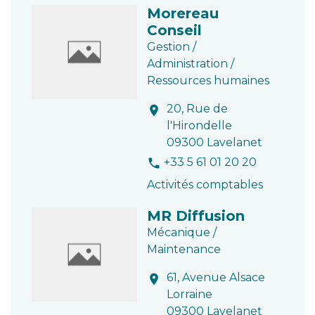
Morereau
Conseil
Gestion /
Administration /
Ressources humaines
20, Rue de
location_on
l'Hirondelle
09300 Lavelanet
+33 5 61 01 20 20
phone
Activités comptables
MR Diffusion
Mécanique /
Maintenance
61, Avenue Alsace
location_on
Lorraine
09300 Lavelanet