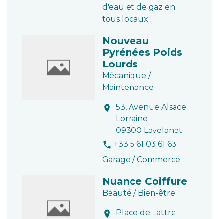
d'eau et de gaz en
tous locaux
Nouveau
Pyrénées Poids
Lourds
Mécanique /
Maintenance
53, Avenue Alsace
location_on
Lorraine
09300 Lavelanet
+33 5 61 03 61 63
phone
Garage / Commerce
Nuance Coiffure
Beauté / Bien-être
Place de Lattre
location_on