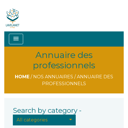
menu
Annuaire des
professionnels
HOME
/
NOS ANNUAIRES
/
ANNUAIRE DES
PROFESSIONNELS
Search by category -
All categories