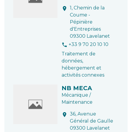
1, Chemin de la
location_on
Coume -
Pépinière
d'Entreprises
09300 Lavelanet
+33 9 70 20 10 10
phone
Traitement de
données,
hébergement et
activités connexes
NB MECA
Mécanique /
Maintenance
36, Avenue
location_on
Général de Gaulle
09300 Lavelanet