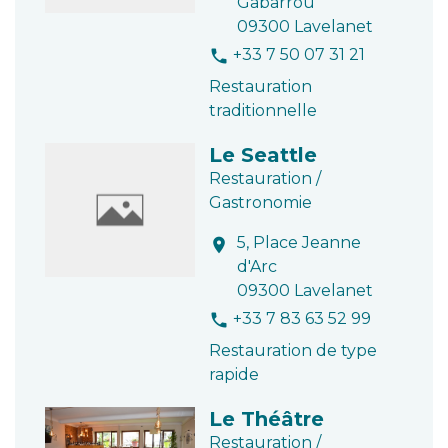
Gabarrou
09300 Lavelanet
+33 7 50 07 31 21
phone
Restauration
traditionnelle
Le Seattle
Restauration /
Gastronomie
5, Place Jeanne
location_on
d'Arc
09300 Lavelanet
+33 7 83 63 52 99
phone
Restauration de type
rapide
Le Théâtre
Restauration /