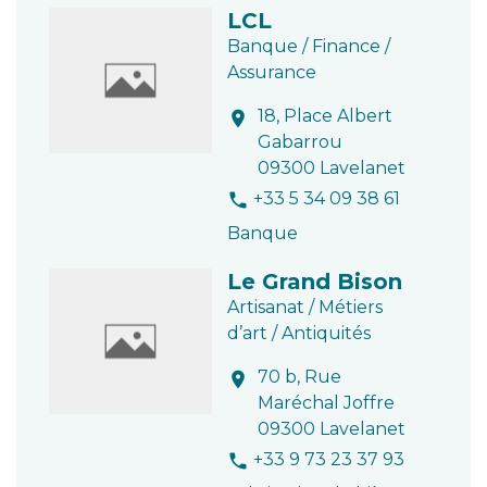
LCL
Banque / Finance /
Assurance
18, Place Albert
location_on
Gabarrou
09300 Lavelanet
+33 5 34 09 38 61
phone
Banque
Le Grand Bison
Artisanat / Métiers
d’art / Antiquités
70 b, Rue
location_on
Maréchal Joffre
09300 Lavelanet
+33 9 73 23 37 93
phone