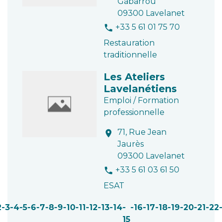
Gabarrou
09300 Lavelanet
+33 5 61 01 75 70
phone
Restauration
traditionnelle
Les Ateliers
Lavelanétiens
Emploi / Formation
professionnelle
71, Rue Jean
location_on
Jaurès
09300 Lavelanet
+33 5 61 03 61 50
phone
ESAT
2
-3
-4
-5
-6
-7
-8
-9
-10
-11
-12
-13
-14
-
-16
-17
-18
-19
-20
-21
-22
15