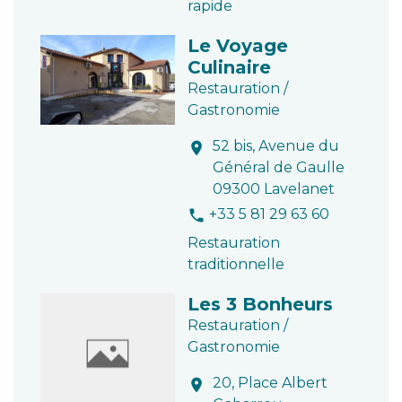
rapide
Le Voyage
Culinaire
Restauration /
Gastronomie
52 bis, Avenue du
location_on
Général de Gaulle
09300 Lavelanet
+33 5 81 29 63 60
phone
Restauration
traditionnelle
Les 3 Bonheurs
Restauration /
Gastronomie
20, Place Albert
location_on