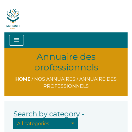
menu
Annuaire des
professionnels
HOME
/
NOS ANNUAIRES
/
ANNUAIRE DES
PROFESSIONNELS
Search by category -
All categories