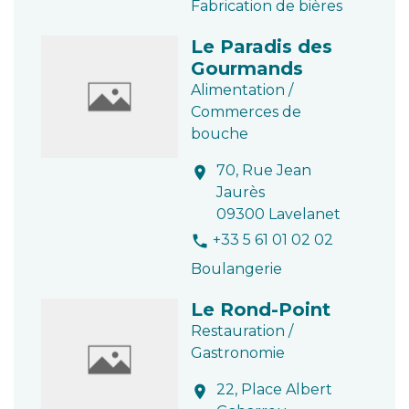
Fabrication de bières
Le Paradis des
Gourmands
Alimentation /
Commerces de
bouche
70, Rue Jean
location_on
Jaurès
09300 Lavelanet
+33 5 61 01 02 02
phone
Boulangerie
Le Rond-Point
Restauration /
Gastronomie
22, Place Albert
location_on