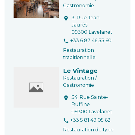
Gastronomie
3, Rue Jean
location_on
Jaurès
09300 Lavelanet
+33 6 87 46 53 60
phone
Restauration
traditionnelle
Le Vintage
Restauration /
Gastronomie
34, Rue Sainte-
location_on
Ruffine
09300 Lavelanet
+33 5 81 49 05 62
phone
Restauration de type